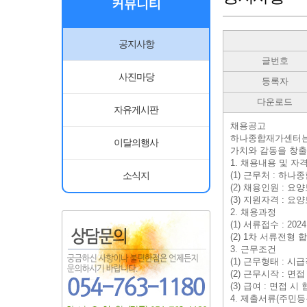
커뮤니티
공지사항
글번호
사진마당
등록자
다운로드
자유게시판
채용공고
하나종합재가센터는
이달의행사
가치와 감동을 창출
1. 채용내용 및 자
(1) 근무처 : 하
소식지
(2) 채용인원 : 요
(3) 지원자격 : 
2. 채용과정
(1) 서류접수 : 2024. 5
(2) 1차 서류전형
3. 근무조건
(1) 근무형태 : 시
(2) 근무시작 : 면
(3) 급여 : 면접 시
4. 제출서류(주민