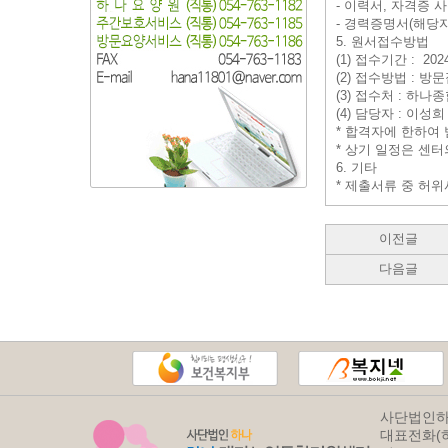
- 이력서, 자격증 
- 경력증명서(해당자
5. 원서접수방법
(1) 접수기간 : 2024. 
(2) 접수방법 : 방문
(3) 접수처 : 하나종합
(4) 담당자 : 이
* 합격자에 한하여
* 상기 일정은 센터
6. 기타
* 제출서류 중 허
이전글
다음글
사단법인하
대표전화(하