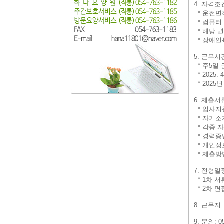
4. 자격조
* 운전면
* 컴퓨터
* 해당 
* 장애인
5. 근무시
* 주5일 근
* 2025. 
* 202
6. 제출서
* 입사지
* 자기소
* 각종 
* 경력증
* 개인정
* 제출방법:
7. 전형일
* 1차 
* 2차 면접
8. 근무지
9. 문의: 05