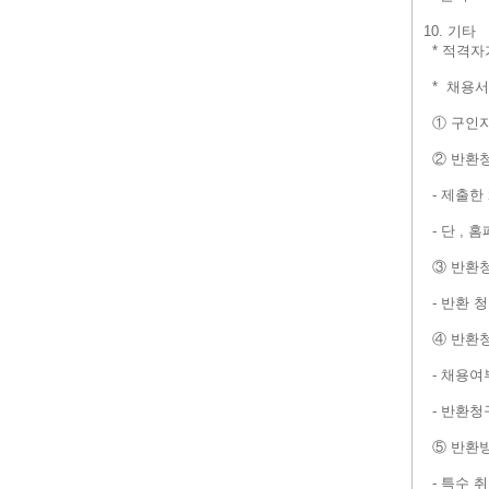
10. 기타
* 적격자
* 채용서
① 구인자
② 반환청
- 제출한
- 단 ,
③ 반환청
- 반환 
④ 반환청
- 채용여
- 반환청
⑤ 반환방
- 특수 