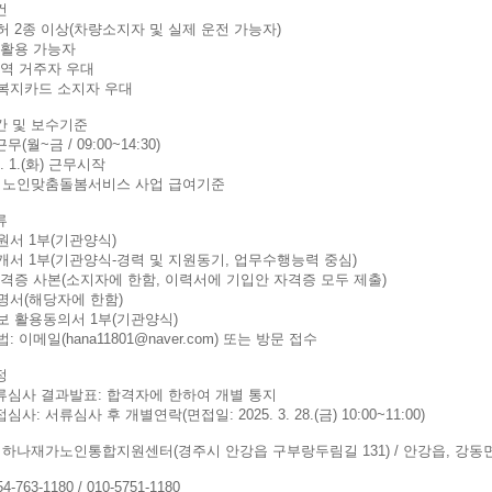
건
허 2종 이상(차량소지자 및 실제 운전 가능자)
 활용 가능자
권역 거주자 우대
복지카드 소지자 우대
간 및 보수기준
무(월~금 / 09:00~14:30)
4. 1.(화) 근무시작
5년 노인맞춤돌봄서비스 사업 급여기준
류
원서 1부(기관양식)
개서 1부(기관양식-경력 및 지원동기, 업무수행능력 중심)
자격증 사본(소지자에 한함, 이력서에 기입안 자격증 모두 제출)
명서(해당자에 한함)
보 활용동의서 1부(기관양식)
 이메일(hana11801@naver.com) 또는 방문 접수
정
서류심사 결과발표: 합격자에 한하여 개별 통지
심사: 서류심사 후 개별연락(면접일: 2025. 3. 28.(금) 10:00~11:00)
: 하나재가노인통합지원센터(경주시 안강읍 구부랑두림길 131) / 안강읍, 강동
4-763-1180 / 010-5751-1180