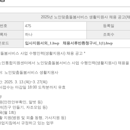
2025년 노인맞춤돌봄서비스 생활지원사 채용 공고(채용공
번호
등록일
475
록자
하나
조회수
운로드
입사지원서외_1.hwp
채용서류반환청구서_1(1).hwp
춤돌봄서비스 사업 수행인력(생활지원사) 채용 공고 *
인통합지원센터에서 노인맞춤돌봄서비스 사업 수행인력(생활지원사) 채용을 
분야: 노인맞춤돌봄서비스 생활지원사
 2025. 3. 13.(목)~3. 27(목)
서접수는 마감일 18:00 도착분까지 유효
무
원(안전안부확인, 말벗 등)
여(친구 만들기, 자조모임 등)
(월 1회)
 지원(병원 및 외출 동행, 가사지원 등)
사업지침에서 규정하고 있는 업무