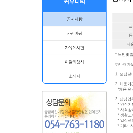
커뮤니티
공지사항
글
사진마당
등
다
자유게시판
* 노인맞
이달의행사
하나재가노
1. 모집
소식지
2. 채용기간:
*채용 원
3. 담당업
* 안전지
* 사회참
* 생활교육
* 일상생활
* 기타 