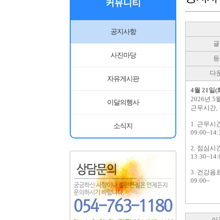
커뮤니티
공지사항
글
사진마당
등
다
자유게시판
4
월
21
일
(
2026
년
5
이달의행사
근무시간
,
1.
근무시
소식지
09:00~14:
2.
점심시
13:30~14:
3.
건강음료
09:00~
이