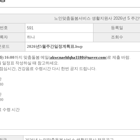
노인맞춤돌봄서비스 생활지원사 2026년 5 주
번호
등록일
591
록자
하나
조회수
운로드
2026년5월주간일정계획표.hwp
화
) 16:00
까지 맞춤돌봄 메일
(
akwcnaehfqha1180@naver.com
)
로 제출 바람
.
월 일정표 작성하실 때 참고하세요
.
점심시간
,
건강음료 수령시간 다시 한번 공지 드립니다
.
간
30
간
00
 수령 시간
전글
2026년 노인맞춤돌봄서비스 생활지원사 채용공고